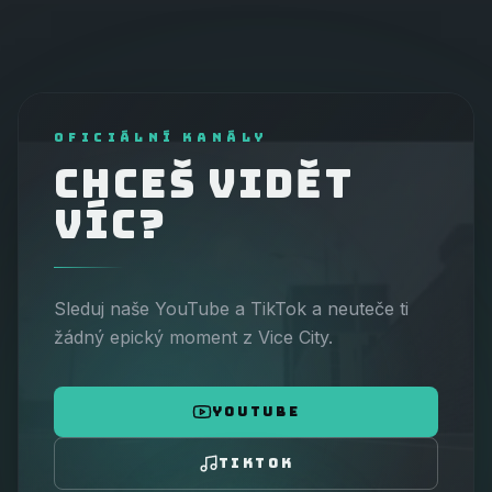
OFICIÁLNÍ KANÁLY
CHCEŠ VIDĚT
VÍC?
Sleduj naše YouTube a TikTok a neuteče ti
žádný epický moment z Vice City.
YOUTUBE
TIKTOK