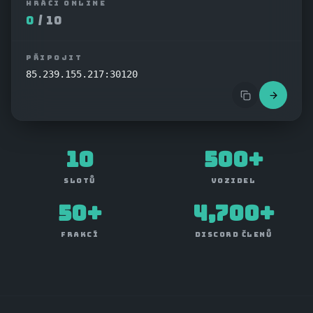
HRÁČI ONLINE
0
/
10
PŘIPOJIT
85.239.155.217:30120
10
500+
SLOTŮ
VOZIDEL
50+
4,700+
FRAKCÍ
DISCORD ČLENŮ