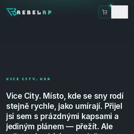
COMING
November 19, 2026
REBEL
RP
PŘIPOJIT SE NA SERVER
COMMUNITY DISCORD
FIVEM
GTA V
VICE CITY, USA
Vice
City.
Místo,
kde
se
sny
rodí
stejně
rychle,
jako
umírají.
Přijel
jsi
sem
s
prázdnými
kapsami
a
jediným
plánem
—
přežít.
Ale