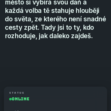
město
si
vybírá
svou
daň
a
každá
volba
tě
stahuje
hlouběji
do
světa,
ze
kterého
není
snadné
cesty
zpět.
Tady
jsi
to
ty,
kdo
rozhoduje,
jak
daleko
zajdeš.
STATUS
ONLINE